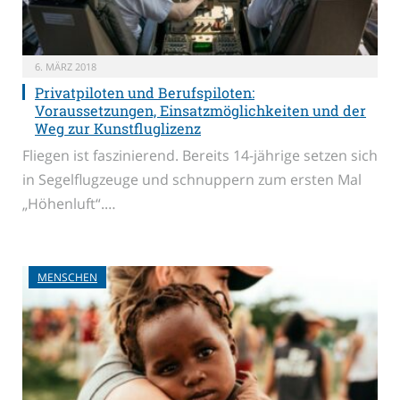
6. MÄRZ 2018
Privatpiloten und Berufspiloten:
Voraussetzungen, Einsatzmöglichkeiten und der
Weg zur Kunstfluglizenz
Fliegen ist faszinierend. Bereits 14-jährige setzen sich
in Segelflugzeuge und schnuppern zum ersten Mal
„Höhenluft“.…
MENSCHEN