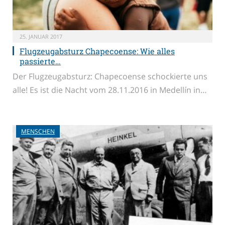
25. JANUAR 2017
Flugzeugabsturz Chapecoense: Wie alles
passierte…
Der Flugzeugabsturz: Chapecoense schockierte uns
alle! Es ist die Nacht vom 28.11.2016 in Medellín in…
MENSCHEN