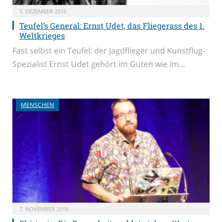
5. DEZEMBER 2016
Teufel’s General: Ernst Udet, das Fliegerass des 1.
Weltkrieges
Fast selbst ein Teufel: der Jagdflieger und Kunstflug-
Spezialist Ernst Udet gehört im Guten wie im…
MENSCHEN
7. NOVEMBER 2016