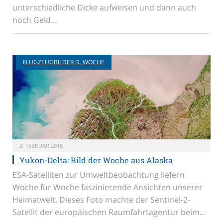
unterschiedliche Dicke aufweisen und dann auch
noch Geld…
FLUGZEUGBILDER D. WOCHE
2. FEBRUAR 2018
Yukon-Delta: Bild der Woche aus Alaska
ESA-Satelliten zur Umweltbeobachtung liefern
Woche für Woche faszinierende Ansichten unserer
Heimatwelt. Dieses Foto machte der Sentinel-2-
Satellit der europäischen Raumfahrtagentur beim…