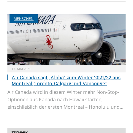
MENSCHEN
17. MAI 2021
Air Canada sagt „Aloha“ zum Winter 2021/22 aus
Montreal, Toronto, Calgary und Vancouver
Air Canada wird in diesem Winter mehr Non-Stop-
Optionen aus Kanada nach Hawaii starten,
einschließlich der ersten Montreal – Honolulu und…
TECHNIK