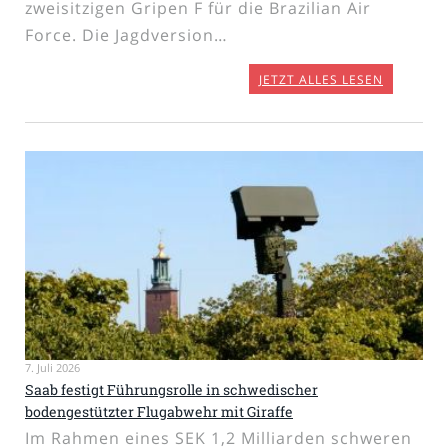
zweisitzigen Gripen F für die Brazilian Air
Force. Die Jagdversion…
JETZT ALLES LESEN
7. Juli 2026
Saab festigt Führungsrolle in schwedischer
bodengestützter Flugabwehr mit Giraffe
Im Rahmen eines SEK 1,2 Milliarden schweren