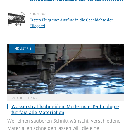
8. JUNI 2020
Erstes Flugzeug: Ausflug in die Geschichte der
Fliegerei
INDUSTRIE
29. AUGUST 2022
Wasserstrahlschneiden: Modernste Technologie
für fast alle Materialien
Wer einen sauberen Schnitt wünscht, verschiedene
Materialien schneiden lassen will, die eine