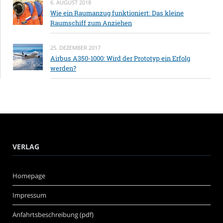
6. AUGUST 2018
Wie ein Raumanzug funktioniert: Das kleine
Raumschiff zum Anziehen
25. DEZEMBER 2017
Airbus A350-1000: Wird der Prototyp ein Erfolg
werden?
VERLAG
Homepage
Impressum
Anfahrtsbeschreibung (pdf)