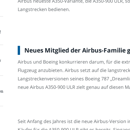
Airbus neueste A350-Variante, die A350-900 ULR, sol
Langstrecken bedienen.
f
Neues Mitglied der Airbus-Familie 
r
Airbus und Boeing konkurrieren darum, für die ex
Flugzeug anzubieten. Airbus setzt auf die langstrec
Langstreckenversionen seines Boeing 787 „Dreamli
neue Airbus A350-900 ULR zielt genau auf diesen Ma
en
Seit Anfang des Jahres ist die neue Airbus-Version
Käufer für die A350-900 ULR gibt es bereits. Singap