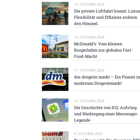
14. OKTOBER 2024
Die private Luftfahrt boomt: Luxus
Flexibilität und Effizienz erobern
den Himmel.
14. OKTOBER 2024
McDonald’s: Vom kleinen
Burgerladen zur globalen Fast-
Food-Macht
11. OKTOBER 2024
dm-drogerie markt – Ein Pionier i
modernen Drogeriemarkt
10. OKTOBER 2024
Die Geschichte von ICQ: Aufstieg
und Niedergang einer Messenger-
Legende
9. OKTOBER 2024