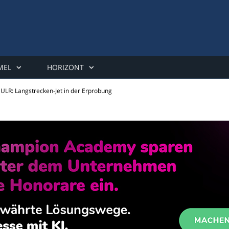
MEL
HORIZONT
ULR: Langstrecken-Jet in der Erprobung