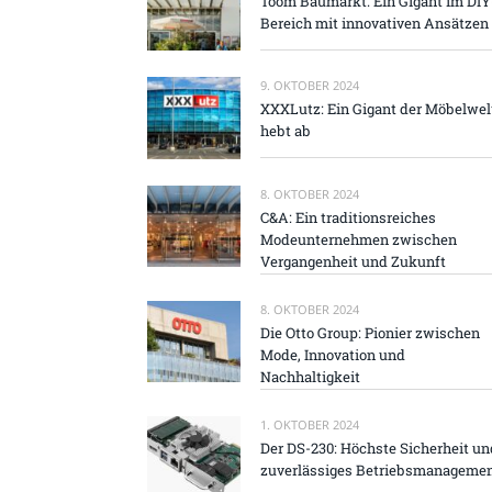
Toom Baumarkt: Ein Gigant im DIY
Bereich mit innovativen Ansätzen
9. OKTOBER 2024
XXXLutz: Ein Gigant der Möbelwel
hebt ab
8. OKTOBER 2024
C&A: Ein traditionsreiches
Modeunternehmen zwischen
Vergangenheit und Zukunft
8. OKTOBER 2024
Die Otto Group: Pionier zwischen
Mode, Innovation und
Nachhaltigkeit
1. OKTOBER 2024
Der DS-230: Höchste Sicherheit un
zuverlässiges Betriebsmanageme