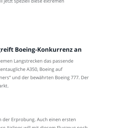
l jetzt speziell diese extremen
greift Boeing-Konkurrenz an
tremen Langstrecken das passende
kentaugliche A350, Boeing auf
ners“ und der bewährten Boeing 777. Der
rkt.
 in der Erprobung. Auch einen ersten
ore Airlines will mit diesem Flugzeug noch