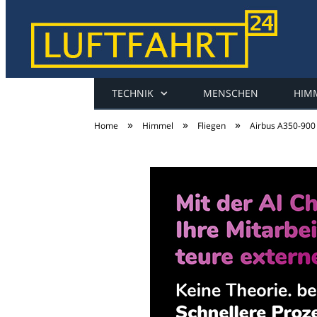
TECHNIK
MENSCHEN
HIM
luftfahrt24
»
»
»
Home
Himmel
Fliegen
Airbus A350-900 