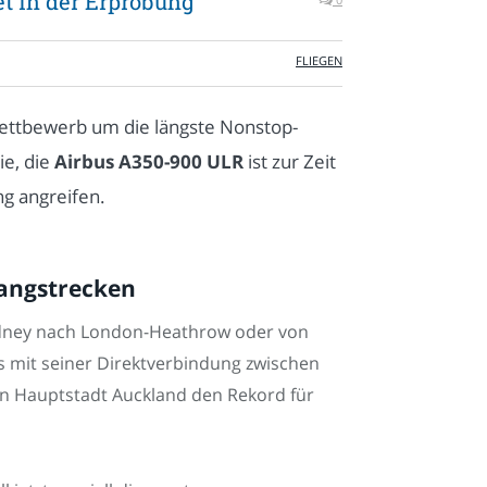
t in der Erprobung
FLIEGEN
Wettbewerb um die längste Nonstop-
ie, die
Airbus A350-900 ULR
ist zur Zeit
ng angreifen.
Langstrecken
Sidney nach London-Heathrow oder von
s mit seiner Direktverbindung zwischen
n Hauptstadt Auckland den Rekord für