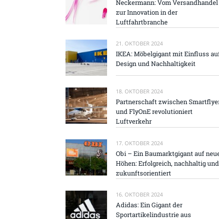
Neckermann: Vom Versandhandel
zur Innovation in der
Luftfahrtbranche
21. OKTOBER 2024
IKEA: Möbelgigant mit Einfluss au
Design und Nachhaltigkeit
18. OKTOBER 2024
Partnerschaft zwischen Smartflye
und FlyOnE revolutioniert
Luftverkehr
17. OKTOBER 2024
Obi – Ein Baumarktgigant auf neu
Höhen: Erfolgreich, nachhaltig und
zukunftsorientiert
16. OKTOBER 2024
Adidas: Ein Gigant der
Sportartikelindustrie aus