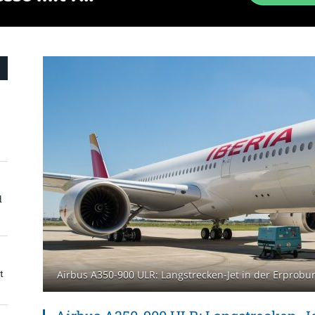
d
t
Airbus A350-900 ULR: Langstrecken-Jet in der Erprobu