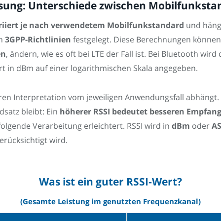
ssung: Unterschiede zwischen Mobilfunksta
ariiert je nach verwendetem Mobilfunkstandard
und häng
en
3GPP-Richtlinien
festgelegt. Diese Berechnungen können
en
, ändern, wie es oft bei LTE der Fall ist. Bei Bluetooth wir
t in dBm auf einer logarithmischen Skala angegeben.
eren Interpretation vom jeweiligen Anwendungsfall abhängt.
satz bleibt: Ein
höherer RSSI bedeutet besseren Empfan
olgende Verarbeitung erleichtert. RSSI wird in
dBm
oder
AS
rücksichtigt wird.
Was ist ein guter RSSI‑Wert?
(Gesamte Leistung im genutzten Frequenzkanal)