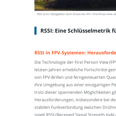
RSSI ist ein Erfolgsfaktor beim Einsatz bei FPV / First-Person-Vie
RSSI: Eine Schlüsselmetrik 
RSSI in FPV-Systemen: Herausford
Die Technologie der First Person View (FP
letzten Jahren erhebliche Fortschritte ge
von FPV-Brillen und ferngesteuerten Qu
ihre Umgebung aus einer einzigartigen Pe
trotz dieser spannenden Möglichkeiten gi
Herausforderungen, insbesondere bei der
stabilen Funkverbindung zwischen Drohn
spielt RSSI (Received Signal Strength Indi