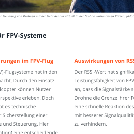
w, der Steuerung von Drohnen mit der Sicht des nur virtuell in der Drohne vorhandenen Piloten. (A
für FPV-Systeme
erungen im FPV-Flug
Auswirkungen von RSS
V)-Flugsysteme hat in den
Der RSSI-Wert hat signifi
macht. Durch den Einsatz
Leistungsfähigkeit von FPV
adcopter können Nutzer
an, dass die Signalstärke 
rspektive erleben. Doch
Drohne die Grenze ihrer Fu
bt es technische
eine schnelle Reaktion des
 Sicherstellung einer
mit besserer Signalqualit
e und Steuerung. Hier
zu verhindern.
cation) eine entscheidende