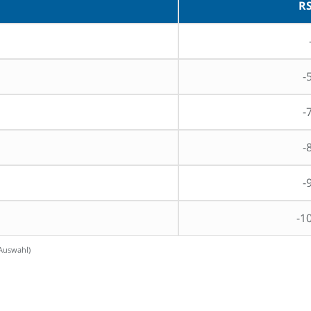
RS
-
-
-
-
-1
 Auswahl)