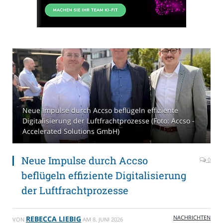
Neue Impulse durch Accso beflügeln effiziente
Digitalisierung der Luftfrachtprozesse (Foto: Accso -
Accelerated Solutions GmbH)
Neue Impulse durch Accso
0
beflügeln effiziente Digitalisierung
der Luftfrachtprozesse
NACHRICHTEN
REBECCA LIEBIG
VON
AM
8. JUNI 2026