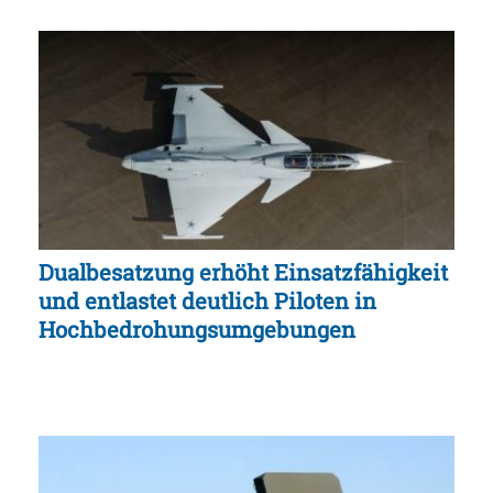
Dualbesatzung erhöht Einsatzfähigkeit
und entlastet deutlich Piloten in
Hochbedrohungsumgebungen