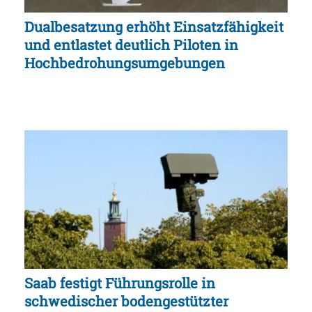
Dualbesatzung erhöht Einsatzfähigkeit
und entlastet deutlich Piloten in
Hochbedrohungsumgebungen
Saab festigt Führungsrolle in
schwedischer bodengestützter