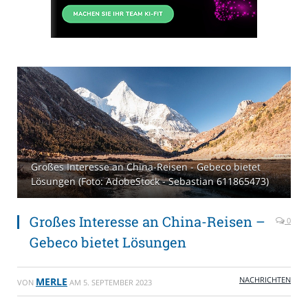
Großes Interesse an China-Reisen - Gebeco bietet
Lösungen (Foto: AdobeStock - Sebastian 611865473)
Großes Interesse an China-Reisen –
0
Gebeco bietet Lösungen
NACHRICHTEN
MERLE
VON
AM
5. SEPTEMBER 2023