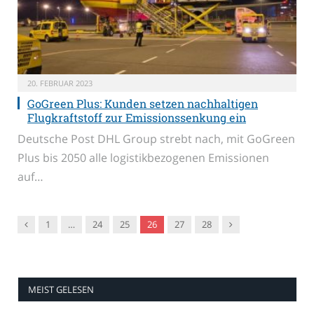
20. FEBRUAR 2023
GoGreen Plus: Kunden setzen nachhaltigen
Flugkraftstoff zur Emissionssenkung ein
Deutsche Post DHL Group strebt nach, mit GoGreen
Plus bis 2050 alle logistikbezogenen Emissionen
auf…
Vorgänger
Nachfolger
1
…
24
25
26
27
28
MEIST GELESEN