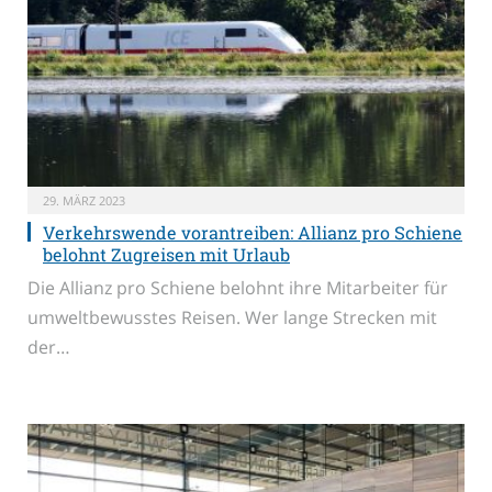
29. MÄRZ 2023
Verkehrswende vorantreiben: Allianz pro Schiene
belohnt Zugreisen mit Urlaub
Die Allianz pro Schiene belohnt ihre Mitarbeiter für
umweltbewusstes Reisen. Wer lange Strecken mit
der…