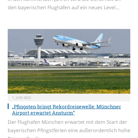
den bayerischen Flughäfen auf ein neues Level…
1. JUNI 2023
„Pfingsten bringt Rekordreisewelle: Münchner
Airport erwartet Ansturm“
Der Flughafen München erwartet mit dem Start der
bayerischen Pfingstferien eine außerordentlich hohe