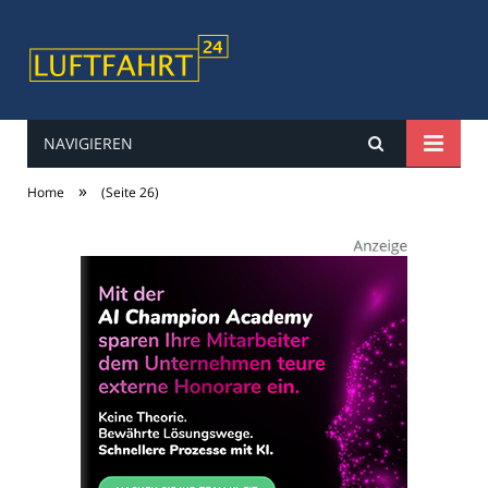
NAVIGIEREN
luftfahrt24
»
Home
(Seite 26)