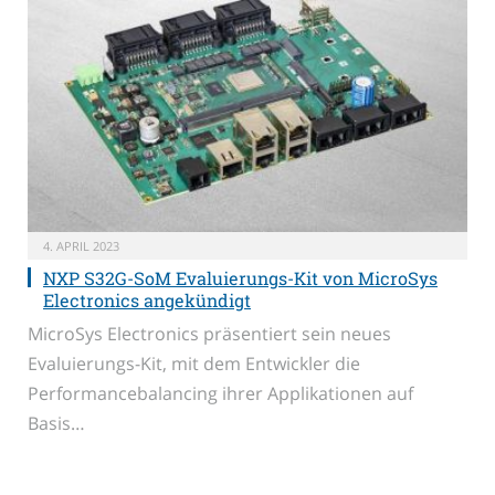
4. APRIL 2023
NXP S32G-SoM Evaluierungs-Kit von MicroSys
Electronics angekündigt
MicroSys Electronics präsentiert sein neues
Evaluierungs-Kit, mit dem Entwickler die
Performancebalancing ihrer Applikationen auf
Basis…